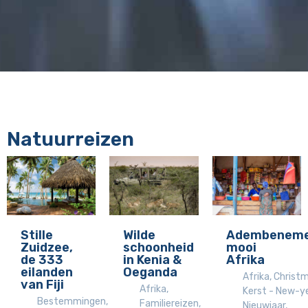
Natuurreizen
Stille
Wilde
Adembenem
Zuidzee,
schoonheid
mooi
de 333
in Kenia &
Afrika
eilanden
Oeganda
Afrika
,
Christ
van Fiji
Afrika
,
Kerst - New-ye
Bestemmingen
,
Familiereizen
,
Nieuwjaar
,