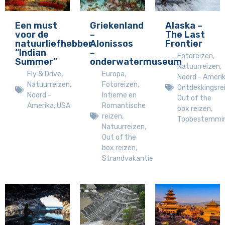
Een must
Griekenland
Alaska –
voor de
–
The Last
natuurliefhebber
Alonissos
Frontier
“Indian
–
Fotoreizen
,
Summer”
onderwatermuseum
Natuurreizen
,
Fly & Drive
,
Europa
,
Noord - Ameri
Natuurreizen
,
Fotoreizen
,
Ontdekkingsre
Noord -
Intieme en
Out of the
Amerika
,
USA
Romantische
box reizen
,
reizen
,
Topbestemmi
Natuurreizen
,
Out of the
box reizen
,
Strandvakantie