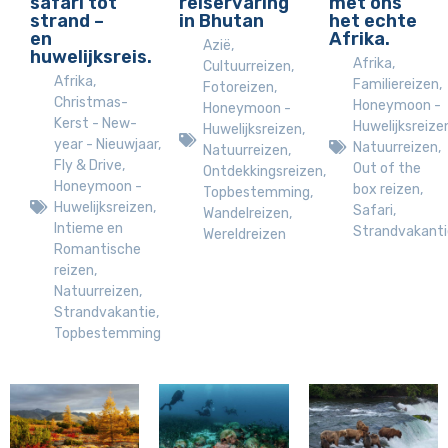
safari tot
reiservaring
met ons
strand –
in Bhutan
het echte
en
Afrika.
Azië
,
huwelijksreis.
Afrika
,
Cultuurreizen
,
Afrika
,
Familiereizen
,
Fotoreizen
,
Christmas-
Honeymoon -
Honeymoon -
Kerst - New-
Huwelijksreize
Huwelijksreizen
,
year - Nieuwjaar
,
Natuurreizen
,
Natuurreizen
,
Fly & Drive
,
Out of the
Ontdekkingsreizen
,
Honeymoon -
box reizen
,
Topbestemming
,
Huwelijksreizen
,
Safari
,
Wandelreizen
,
Intieme en
Strandvakanti
Wereldreizen
Romantische
reizen
,
Natuurreizen
,
Strandvakantie
,
Topbestemming