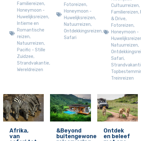
Familiereizen
,
Fotoreizen
,
Cultuurreizen
,
Honeymoon -
Honeymoon -
Familiereizen
,
Huwelijksreizen
,
Huwelijksreizen
,
& Drive
,
Intieme en
Natuurreizen
,
Fotoreizen
,
Romantische
Ontdekkingsreizen
,
Honeymoon -
reizen
,
Safari
Huwelijksreize
Natuurreizen
,
Natuurreizen
,
Pacific - Stille
Ontdekkingsre
Zuidzee
,
Safari
,
Strandvakantie
,
Strandvakanti
Wereldreizen
Topbestemmi
Treinreizen
Afrika,
&Beyond
Ontdek
van
buitengewone
en beleef