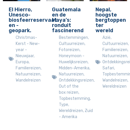
El Hierro,
Guatemala
Nepal,
Unesco-
en de
hoogste
biosfeerreservaat
Maya’s:
bergtoppen
en -
ronduit
ter
geopark.
fascinerend
wereld
Christmas-
Bestemmingen
,
Azië
,
Kerst - New-
Cultuurreizen
,
Cultuurreizen
,
year -
Fotoreizen
,
Familiereizen
,
Nieuwjaar
,
Honeymoon -
Natuurreizen
,
Europa
,
Huwelijksreizen
,
Ontdekkingsre
Familiereizen
,
Midden-Amerika
,
Safari
,
Natuurreizen
,
Natuurreizen
,
Topbestemmi
Wandelreizen
Ontdekkingsreizen
,
Wandelreizen
,
Out of the
Wereldreizen
box reizen
,
Topbestemming
,
Type
,
Wereldreizen
,
Zuid
- Amerika