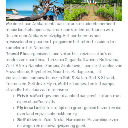
Wie denkt aan Afrika, denkt aan safari’s en adembenemend
mooie landschappen, maar ook aan steden, cultuur en wijn.
Reizen door Afrika is veelzijdig. Het continent is heel
afwisselend en puur met pinguïns in het uiterste zuiden tot
kamelen in het Noorden.
Travel Plus
organiseert luxe vakanties, reizen, safari’s en
rondreizen naar Kenia, Tanzania Oeganda, Rwanda, Botswana,
Zuid-Afrika, Namibië, Zambia, Zimbabwe,… aan de stranden van
Mozambique, Seychellen, Mauritius, Madagaskar, …of
verrassende combinatiereizen Golf & Safari, Golf & Strand,
Treinreizen, Selfdrive, Fly in, Wildlife-Lodges, tented camps,
strandhotels, duurzaam toerisme…
Privé-safari
; gevarieerd aanbod aan privé-safari’s met
eigen chauffeur/gids
Fly in safari:
In korte tijd een groot gebied bezoeken die
over land vrijwel onbereikbaar zijn.
Self drive;
In Zuid-Afrika, Namibië en Mozambique zijn
de wegen en de bewegwijzering goed.