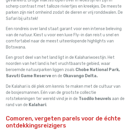
gevarieerd. Droge vlaktes lopen over in woestijn en zijn in
scherp contrast met talloze riviertjes en kreekjes. De meeste
parken zijn niet omheind zodat de dieren er vrij ronddwalen. De
Safari bij uitstek!
Een rondreis over land staat garant voor een intense beleving
van de natuur. Kiest u voor een luxe Fly-in dan reist u snel en
comfortabel naar de meest uiteenlopende highlights van
Botswana.
Een groot deel van het land ligt in de Kalahariwoestijn. Het
noorden van het land is het vruchtbaarste gebied, waar
beroemde natuurparken liggen zoals
Chobe National Park,
Savuti Game Reserve
en de
Okavango Delta.
De Kalahari is dé plek om kennis te maken met de cultuur van
de bosjesmannen. Eén van de grootste collectie
rotstekeningen ter wereld vind je in de
Tsodilo heuvels
aan de
rand van de
Kalahari
.
Comoren, vergeten parels voor de échte
ontdekkingsreizigers