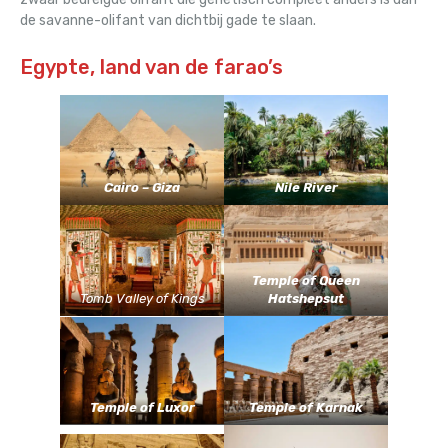
de savanne-olifant van dichtbij gade te slaan.
Egypte, land van de farao’s
Cairo – Giza
Nile River
Temple of Queen
Tomb Valley of Kings
Hatshepsut
Temple of Luxor
Temple of Karnak