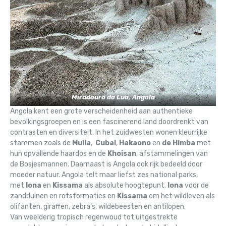
Miradouro da Lua, Angola
Angola kent een grote verscheidenheid aan authentieke
bevolkingsgroepen en is een fascinerend land doordrenkt van
contrasten en diversiteit. In het zuidwesten wonen kleurrijke
stammen zoals de
Muila
,
Cubal
,
Hakaono
en
de Himba
met
hun opvallende haardos en de
Khoisan
, afstammelingen van
de Bosjesmannen. Daarnaast is Angola ook rijk bedeeld door
moeder natuur. Angola telt maar liefst zes national parks,
met
Iona
en
Kissama
als absolute hoogtepunt.
Iona
voor de
zandduinen en rotsformaties en
Kissama
om het wildleven als
olifanten, giraffen, zebra’s, wildebeesten en antilopen.
Van weelderig tropisch regenwoud tot uitgestrekte