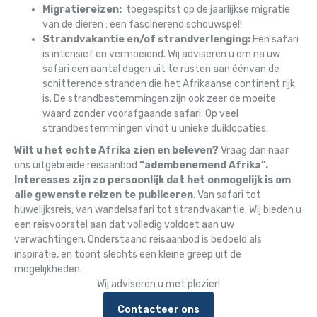
Migratiereizen:
toegespitst op de jaarlijkse migratie
van de dieren : een fascinerend schouwspel!
Strandvakantie en/of strandverlenging:
Een safari
is intensief en vermoeiend. Wij adviseren u om na uw
safari een aantal dagen uit te rusten aan éénvan de
schitterende stranden die het Afrikaanse continent rijk
is. De strandbestemmingen zijn ook zeer de moeite
waard zonder voorafgaande safari. Op veel
strandbestemmingen vindt u unieke duiklocaties.
Wilt u het echte Afrika zien en beleven?
Vraag dan naar
ons uitgebreide reisaanbod
“adembenemend Afrika”.
Interesses zijn zo persoonlijk dat het onmogelijk is om
alle gewenste reizen te publiceren
. Van safari tot
huwelijksreis, van wandelsafari tot strandvakantie. Wij bieden u
een reisvoorstel aan dat volledig voldoet aan uw
verwachtingen. Onderstaand reisaanbod is bedoeld als
inspiratie, en toont slechts een kleine greep uit de
mogelijkheden.
Wij adviseren u met plezier!
Contacteer ons