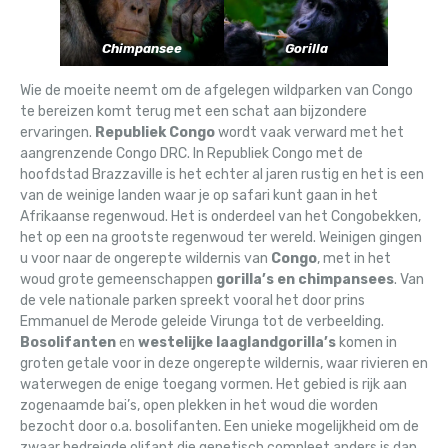
Chimpansee
Gorilla
Wie de moeite neemt om de afgelegen wildparken van Congo
te bereizen komt terug met een schat aan bijzondere
ervaringen.
Republiek Congo
wordt vaak verward met het
aangrenzende Congo DRC. In Republiek Congo met de
hoofdstad Brazzaville is het echter al jaren rustig en het is een
van de weinige landen waar je op safari kunt gaan in het
Afrikaanse regenwoud. Het is onderdeel van het Congobekken,
het op een na grootste regenwoud ter wereld. Weinigen gingen
u voor naar de ongerepte wildernis van
Congo
, met in het
woud grote gemeenschappen
gorilla’s en chimpansees
. Van
de vele nationale parken spreekt vooral het door prins
Emmanuel de Merode geleide Virunga tot de verbeelding.
Bosolifanten
en
westelijke laaglandgorilla’s
komen in
groten getale voor in deze ongerepte wildernis, waar rivieren en
waterwegen de enige toegang vormen. Het gebied is rijk aan
zogenaamde bai’s, open plekken in het woud die worden
bezocht door o.a. bosolifanten. Een unieke mogelijkheid om de
zwaar bedreigde olifant die genetisch compleet anders is dan