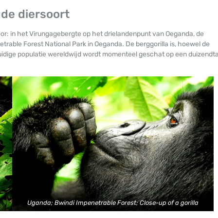
gde diersoort
oor: in het Virungagebergte op het drielandenpunt van Oeganda, de
able Forest National Park in Oeganda. De berggorilla is, hoewel de
huidige populatie wereldwijd wordt momenteel geschat op een duizendta
Uganda; Bwindi Impenetrable Forest; Close-up of a gorilla