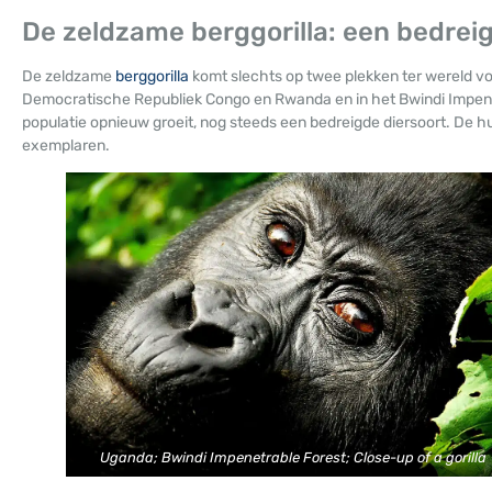
De zeldzame berggorilla: een bedrei
De zeldzame
berggorilla
komt slechts op twee plekken ter wereld v
Democratische Republiek Congo en Rwanda en in het Bwindi Impenetr
populatie opnieuw groeit, nog steeds een bedreigde diersoort. De 
exemplaren.
Uganda; Bwindi Impenetrable Forest; Close-up of a gorilla