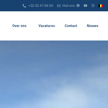
+32 32 47 58 00
Mail ons
e
Over ons
Vacatures
Contact
Nieuws