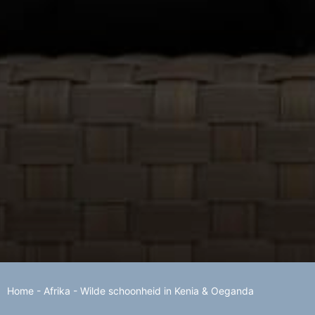
Home
-
Afrika
-
Wilde schoonheid in Kenia & Oeganda