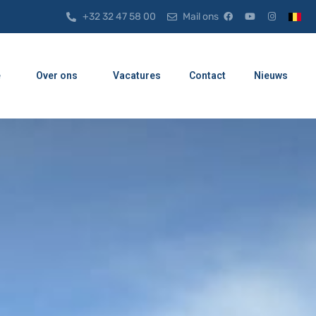
+32 32 47 58 00
Mail ons
e
Over ons
Vacatures
Contact
Nieuws