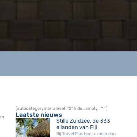
[autocategorymenu level="2" hide_empty="1" ]
Laatste nieuws
an
Stille Zuidzee, de 333
eilanden van Fiji
Bij Travel Plus bent u meer dan