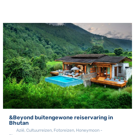
&Beyond buitengewone reiservaring in
Bhutan
Azië
,
Cultuurreizen
,
Fotoreizen
,
Honeymoon -