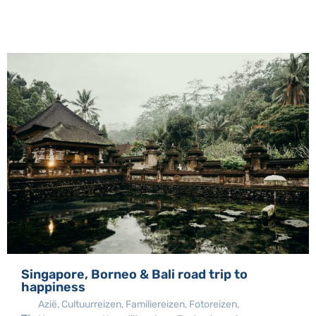
Singapore, Borneo & Bali road trip to
happiness
Azië
,
Cultuurreizen
,
Familiereizen
,
Fotoreizen
,