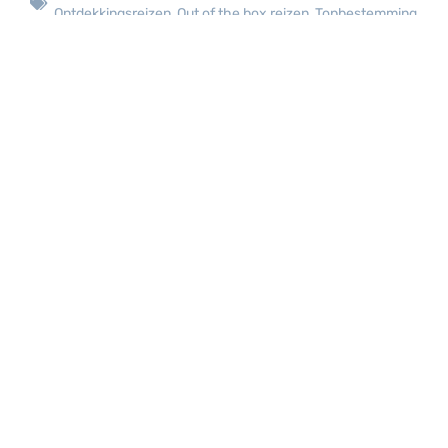
Ontdekkingsreizen
,
Out of the box reizen
,
Topbestemming