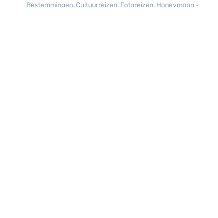
Bestemmingen
,
Cultuurreizen
,
Fotoreizen
,
Honeymoon -
Huwelijksreizen
,
Midden-Amerika
,
Natuurreizen
,
Ontdekkingsreizen
,
Out of the box reizen
,
Topbestemming
,
Type
,
Wereldreizen
,
Zuid - Amerika