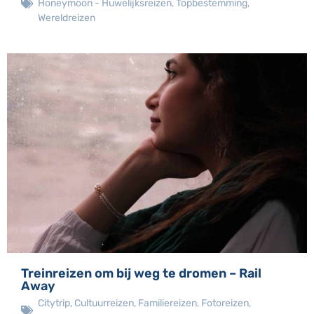
Honeymoon - Huwelijksreizen
,
Topbestemming
,
Wereldreizen
Treinreizen om bij weg te dromen – Rail
Away
Citytrip
,
Cultuurreizen
,
Familiereizen
,
Fotoreizen
,