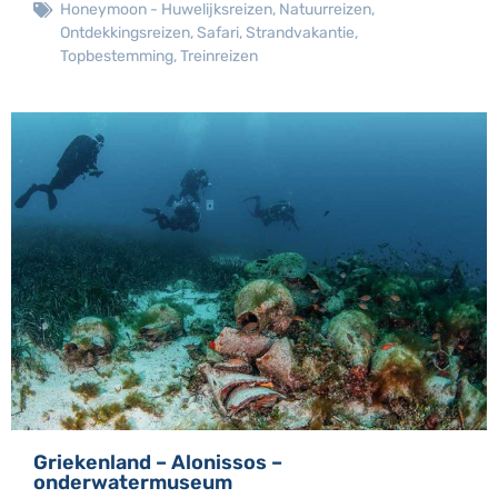
Honeymoon - Huwelijksreizen
,
Natuurreizen
,
Ontdekkingsreizen
,
Safari
,
Strandvakantie
,
Topbestemming
,
Treinreizen
Griekenland – Alonissos –
onderwatermuseum