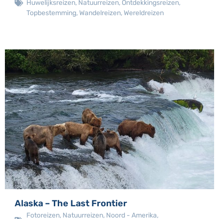
Huwelijksreizen
,
Natuurreizen
,
Ontdekkingsreizen
,
Topbestemming
,
Wandelreizen
,
Wereldreizen
Alaska – The Last Frontier
Fotoreizen
,
Natuurreizen
,
Noord - Amerika
,