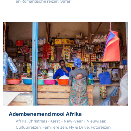
en Romantische reizen
,
Safari
Adembenemend mooi Afrika
Afrika
,
Christmas- Kerst - New-year - Nieuwjaar
,
Cultuurreizen
,
Familiereizen
,
Fly & Drive
,
Fotoreizen
,