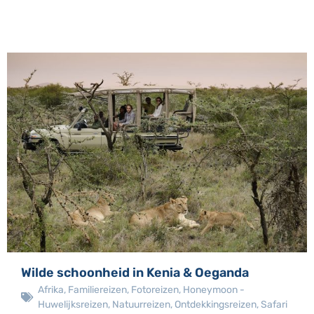
Wilde schoonheid in Kenia & Oeganda
Afrika
,
Familiereizen
,
Fotoreizen
,
Honeymoon -
Huwelijksreizen
,
Natuurreizen
,
Ontdekkingsreizen
,
Safari