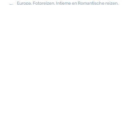
Europa
,
Fotoreizen
,
Intieme en Romantische reizen
,
Natuurreizen
,
Out of the box reizen
,
Strandvakantie
Frans-Polynesië: het ultieme paradijs!