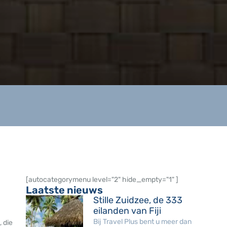
[autocategorymenu level="2" hide_empty="1" ]
Laatste nieuws
Stille Zuidzee, de 333
eilanden van Fiji
Bij Travel Plus bent u meer dan
 die