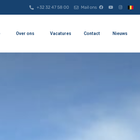
+32 32 47 58 00
Mail ons
e
Over ons
Vacatures
Contact
Nieuws