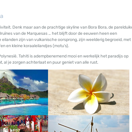
ea
iteit. Denk maar aan de prachtige skyline van Bora Bora, de parelduik
lruïnes van de Marquesas … het blijft door de eeuwen heen een
De eilanden zijn van vulkanische oorsprong, zijn weelderig begroeid, met
n en kleine koraaleilandjes (motu’s).
olynesië. Tahiti is adempbenemend mooi en werkelijk het paradijs op
, al je zorgen achterlaat en puur geniet van alle rust.