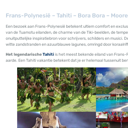
Frans-Polynesië – Tahiti – Bora Bora – Moor
Een bezoek aan Frans-Polynesië betekent ultiem comfort en exclusiv
van de Tuamotu eilanden, de charme van de Tiki-beelden, de tempe
onuitputtelijke inspiratiebron voor schrijvers, schilders en musici. 
witte zandstranden en azuurblauwe lagunes, omringd door koraalriffe
Het legendarische
Tahiti
is het meest bekende eiland van Frans-P
aarde. Een Tahiti vakantie betekent dat je er helemaal tussenuit bent