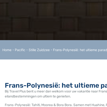
Home
-
Pacific - Stille Zuidzee
-
Frans-Polynesië: het ultieme paradi
Frans-Polynesië: het ultieme pa
Bij Travel Plus bent u meer dan welkom voor uw vakantie naar Fra
eilandbestemmingen om ultiem te genieten.
Frans-Polynesië: Tahiti, Moorea & Bora Bora. Samen met Huahine, Rai