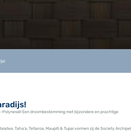
js!
radijs!
ns-Polynesië! Een droombestemming met bijzondere en prachtige
atea, Taha’a, Tetiaroa, Maupiti & Tupai vormen zij de Society Archipel,