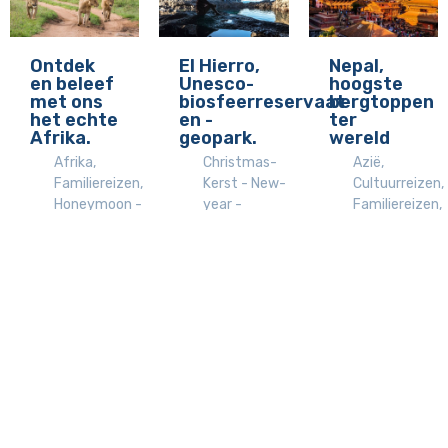
Ontdek
El Hierro,
Nepal,
en beleef
Unesco-
hoogste
met ons
biosfeerreservaat
bergtoppen
het echte
en -
ter
Afrika.
geopark.
wereld
Afrika
,
Christmas-
Azië
,
Familiereizen
,
Kerst - New-
Cultuurreizen
,
Honeymoon -
year -
Familiereizen
,
Huwelijksreizen
,
Nieuwjaar
,
Natuurreizen
,
Natuurreizen
,
Europa
,
Ontdekkingsre
Out of the
Familiereizen
,
Safari
,
box reizen
,
Natuurreizen
,
Topbestemmi
Safari
,
Wandelreizen
Wandelreizen
,
Strandvakantie
Wereldreizen