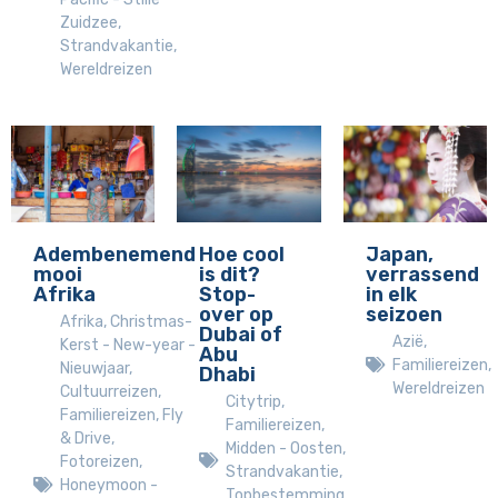
Zuidzee
,
Strandvakantie
,
Wereldreizen
Adembenemend
Hoe cool
Japan,
mooi
is dit?
verrassend
Afrika
Stop-
in elk
over op
seizoen
Afrika
,
Christmas-
Dubai of
Azië
,
Kerst - New-year -
Abu
Familiereizen
,
Nieuwjaar
,
Dhabi
Wereldreizen
Cultuurreizen
,
Citytrip
,
Familiereizen
,
Fly
Familiereizen
,
& Drive
,
Midden - Oosten
,
Fotoreizen
,
Strandvakantie
,
Honeymoon -
Topbestemming
,