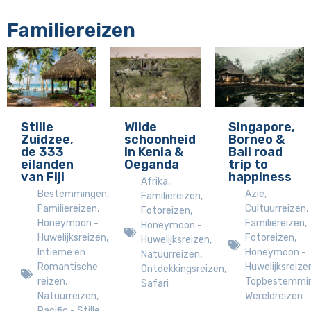
Familiereizen
Stille
Wilde
Singapore,
Zuidzee,
schoonheid
Borneo &
de 333
in Kenia &
Bali road
eilanden
Oeganda
trip to
van Fiji
happiness
Afrika
,
Bestemmingen
,
Azië
,
Familiereizen
,
Familiereizen
,
Cultuurreizen
,
Fotoreizen
,
Honeymoon -
Familiereizen
,
Honeymoon -
Huwelijksreizen
,
Fotoreizen
,
Huwelijksreizen
,
Intieme en
Honeymoon -
Natuurreizen
,
Romantische
Huwelijksreize
Ontdekkingsreizen
,
reizen
,
Topbestemmi
Safari
Natuurreizen
,
Wereldreizen
Pacific - Stille