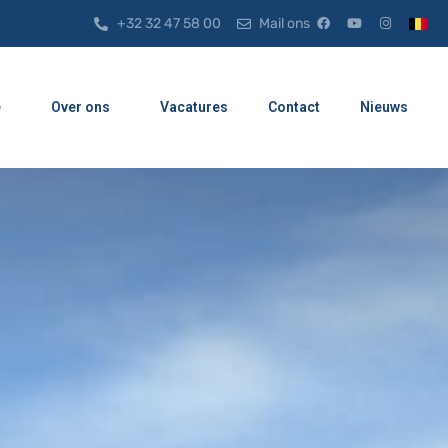
+32 32 47 58 00
Mail ons
e
Over ons
Vacatures
Contact
Nieuws