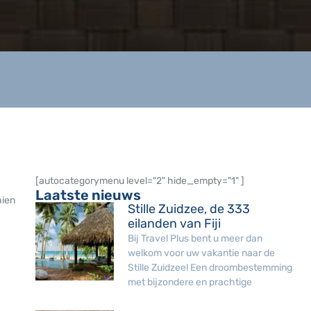
[autocategorymenu level="2" hide_empty="1" ]
Laatste nieuws
hien
Stille Zuidzee, de 333
eilanden van Fiji
Bij Travel Plus bent u meer dan
welkom voor uw vakantie naar de
Stille Zuidzee! Een droombestemming
met bijzondere en prachtige