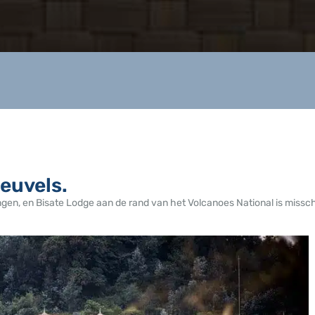
euvels.
gen, en Bisate Lodge aan de rand van het Volcanoes National is missc