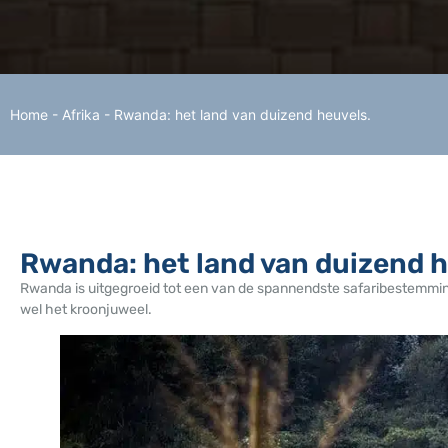
Home
-
Afrika
-
Rwanda: het land van duizend heuvels.
Rwanda: het land van duizend h
Rwanda is uitgegroeid tot een van de spannendste safaribestemmin
wel het kroonjuweel.