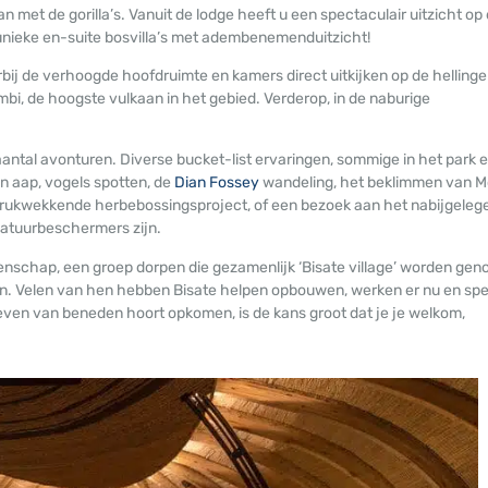
 met de gorilla’s. Vanuit de lodge heeft u een spectaculair uitzicht op
 unieke en-suite bosvilla’s met adembenemenduitzicht!
rbij de verhoogde hoofdruimte en kamers direct uitkijken op de helling
mbi, de hoogste vulkaan in het gebied. Verderop, in de naburige
 aantal avonturen. Diverse bucket-list ervaringen, sommige in het park 
n aap, vogels spotten, de
Dian Fossey
wandeling, het beklimmen van M
drukwekkende herbebossingsproject, of een bezoek aan het nabijgeleg
 natuurbeschermers zijn.
eenschap, een groep dorpen die gezamenlijk ‘Bisate village’ worden ge
n. Velen van hen hebben Bisate helpen opbouwen, werken er nu en spe
sleven van beneden hoort opkomen, is de kans groot dat je je welkom,