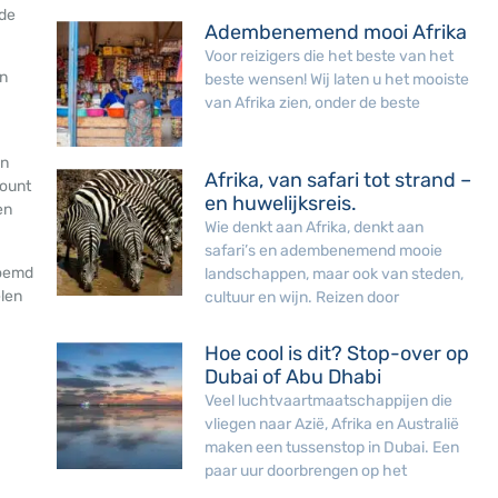
 de
Adembenemend mooi Afrika
Voor reizigers die het beste van het
en
beste wensen! Wij laten u het mooiste
van Afrika zien, onder de beste
en
Afrika, van safari tot strand –
ount
en huwelijksreis.
en
Wie denkt aan Afrika, denkt aan
safari’s en adembenemend mooie
noemd
landschappen, maar ook van steden,
len
cultuur en wijn. Reizen door
Hoe cool is dit? Stop-over op
Dubai of Abu Dhabi
Veel luchtvaartmaatschappijen die
vliegen naar Azië, Afrika en Australië
maken een tussenstop in Dubai. Een
paar uur doorbrengen op het