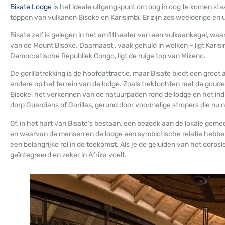
Bisate Lodge
is het ideale uitgangspunt om oog in oog te komen staan
toppen van vulkanen Bisoke en Karisimbi. Er zijn zes weelderige en
Bisate zelf is gelegen in het amfitheater van een vulkaankegel, waa
van de Mount Bisoke. Daarnaast , vaak gehuld in wolken – ligt Karisi
Democratische Republiek Congo, ligt de ruige top van Mikeno.
De gorillatrekking is de hoofdattractie, maar Bisate biedt een groot
andere op het terrein van de lodge. Zoals trektochten met de goude
Bisoke, het verkennen van de natuurpaden rond de lodge en het in
dorp Guardians of Gorillas, gerund door voormalige stropers die nu
Of, in het hart van Bisate’s bestaan, een bezoek aan de lokale gem
en waarvan de mensen en de lodge een symbiotische relatie hebbe
een belangrijke rol in de toekomst. Als je de geluiden van het dorp
geïntegreerd en zeker in Afrika voelt.